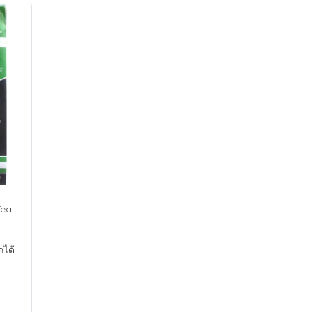
Sulky Totally Stable Iron-on, Tear-Away Stabilizer 1 Yard White
กได้