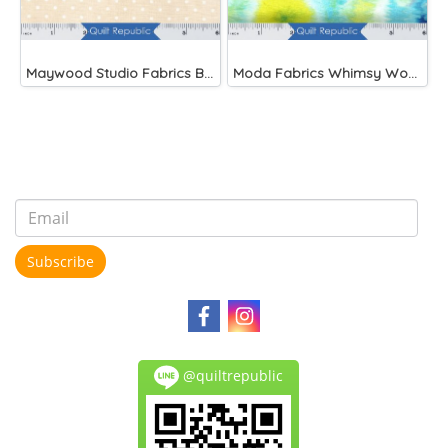
Maywood Studio Fabrics Beautiful Basics Cream
Moda Fabrics Whimsy Wonderland Shakedown Street Spiral Breeze
Subscribe
@quiltrepublic