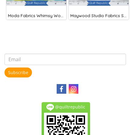
Moda Fabrics Whimsy Wonderland Shakedown Street Spiral Breeze
Maywood Studio Fabrics Solitaire Whites
Subscribe
@quiltrepublic