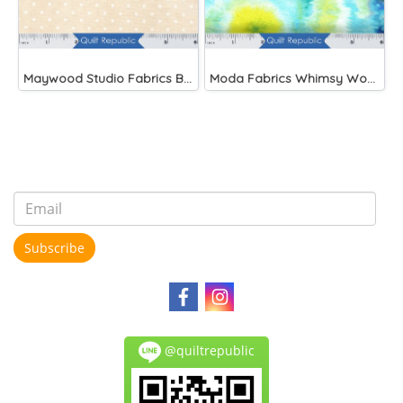
Maywood Studio Fabrics Beautiful Basics Cream
Moda Fabrics Whimsy Wonderland Shakedown Street Spiral Breeze
Subscribe
@quiltrepublic