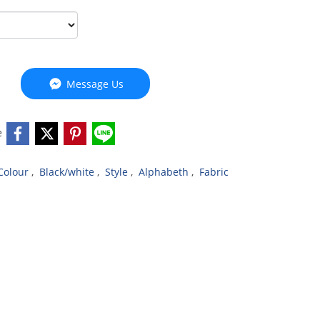
Message Us
e
Colour
,
Black/white
,
Style
,
Alphabeth
,
Fabric