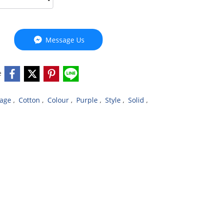
Message Us
e
dage
,
Cotton
,
Colour
,
Purple
,
Style
,
Solid
,