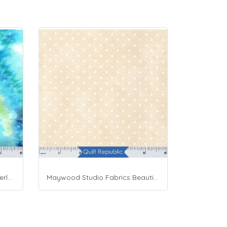
Moda Fabrics Whimsy Wonderland Shakedown Street Spiral Breeze
Maywood Studio Fabrics Beautiful Basics Cream