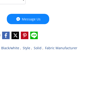
Message Us
e
,
Black/white
,
Style
,
Solid
,
Fabric Manufacturer