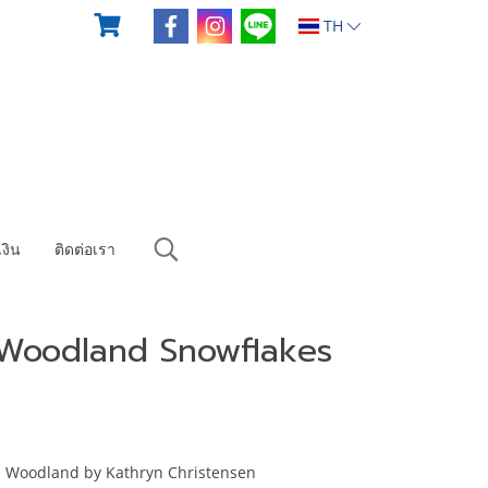
TH
งิน
ติดต่อเรา
 Woodland Snowflakes
s Woodland by Kathryn Christensen