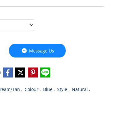
Message Us
e
Cream/Tan
,
Colour
,
Blue
,
Style
,
Natural
,