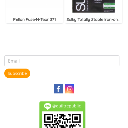
Pellon Fuse-N-Tear 371
Sulky Totally Stable Iron-on, Tear-Away Stabilizer 1 Yard White
Subscribe
@quiltrepublic