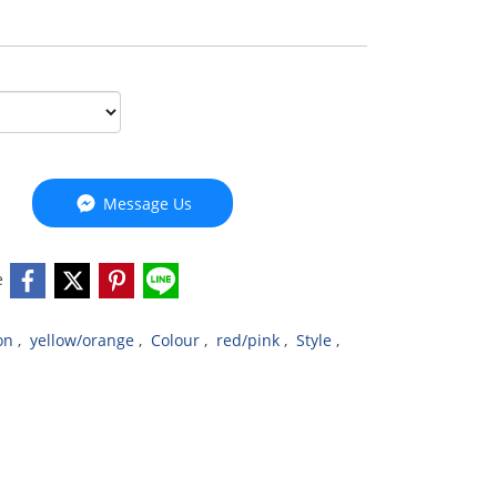
Message Us
e
on
,
yellow/orange
,
Colour
,
red/pink
,
Style
,