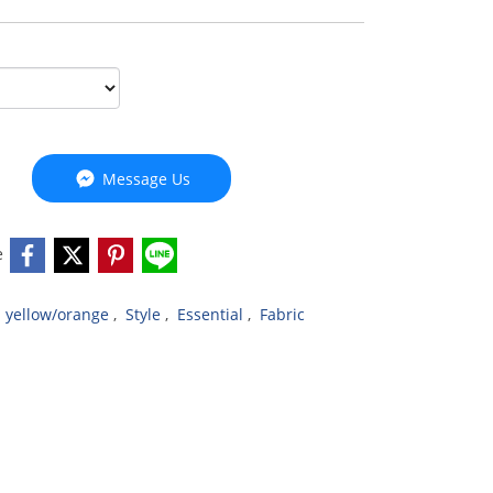
Message Us
e
,
yellow/orange
,
Style
,
Essential
,
Fabric