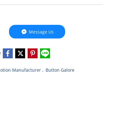
Message Us
e
otion Manufacturer
,
Button Galore