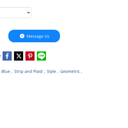
Message Us
e
,
Blue
,
Strip and Plaid
,
Style
,
Geometric
,