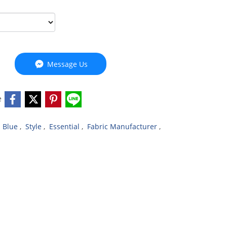
Message Us
e
,
Blue
,
Style
,
Essential
,
Fabric Manufacturer
,