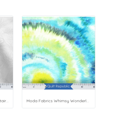
Maywood Studio Fabrics Solitaire Whites
Moda Fabrics Whimsy Wonderland Shakedown Street Spiral Breeze