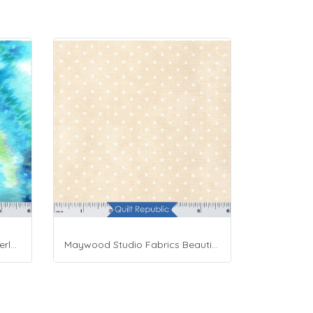
Moda Fabrics Whimsy Wonderland Shakedown Street Spiral Breeze
Maywood Studio Fabrics Beautiful Basics Cream