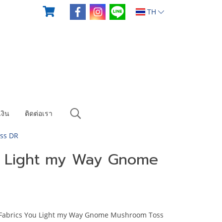
TH
งิน
ติดต่อเรา
ss DR
u Light my Way Gnome
 Fabrics You Light my Way Gnome Mushroom Toss