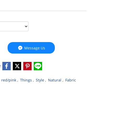
Message Us
e
,
red/pink
,
Things
,
Style
,
Natural
,
Fabric