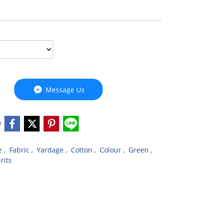
Message Us
e
ve
,
Fabric
,
Yardage
,
Cotton
,
Colour
,
Green
,
rits