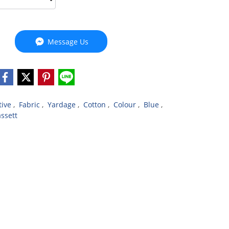
Message Us
tive
,
Fabric
,
Yardage
,
Cotton
,
Colour
,
Blue
,
assett