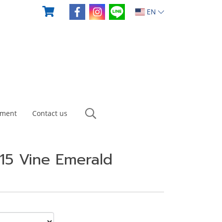
EN
yment
Contact us
015 Vine Emerald