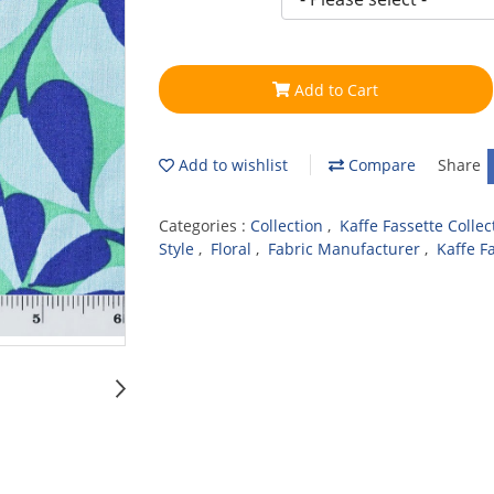
Add to Cart
Add to wishlist
Compare
Share
Categories :
Collection
,
Kaffe Fassette Collec
Style
,
Floral
,
Fabric Manufacturer
,
Kaffe F