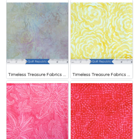
Timeless Treasure Fabrics Tonga Batiks Mariposa Celular Tropical Flowers Mist)
Timeless Treasure Fabrics Tonga Batiks Splash Brightside Large Roses Sun