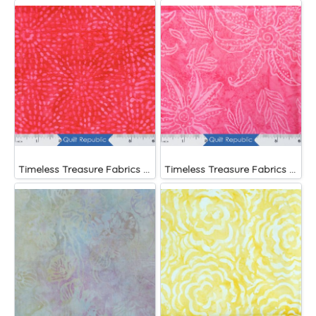
Timeless Treasure Fabrics Tonga Batiks Liberty Fireworks Stripes
Timeless Treasure Fabrics Tonga Batiks Splash Brightside Pink Scalloped Flower