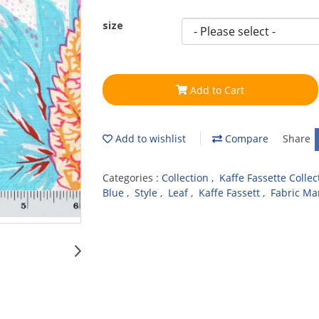
size
Add to Cart
Add to wishlist
Compare
Share
Categories :
Collection
,
Kaffe Fassette Collec
Blue
,
Style
,
Leaf
,
Kaffe Fassett
,
Fabric Ma