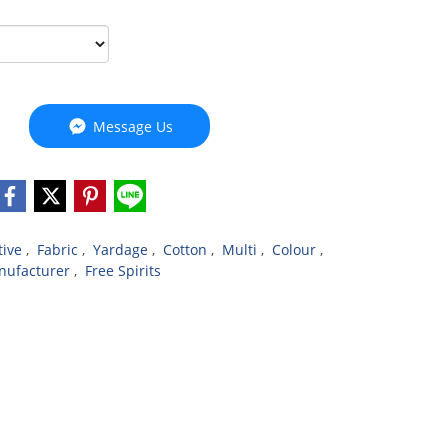
Message Us
tive
,
Fabric
,
Yardage
,
Cotton
,
Multi
,
Colour
,
nufacturer
,
Free Spirits