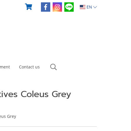
EN
yment
Contact us
tives Coleus Grey
leus Grey