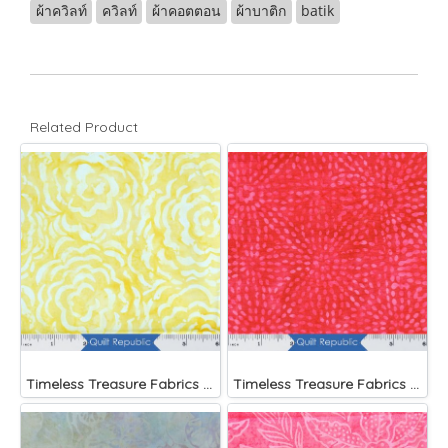
ผ้าควิลท์
ควิลท์
ผ้าคอตตอน
ผ้าบาติก
batik
Related Product
Timeless Treasure Fabrics Tonga Batiks Splash Brightside Large Roses Sun
Timeless Treasure Fabrics Tonga Batiks Liberty Fireworks Stripes