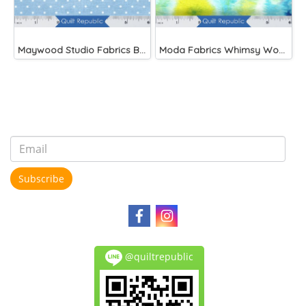
Maywood Studio Fabrics Beautiful Basics Blue
Moda Fabrics Whimsy Wonderland Shakedown Street Spiral Breeze
Subscribe
@quiltrepublic