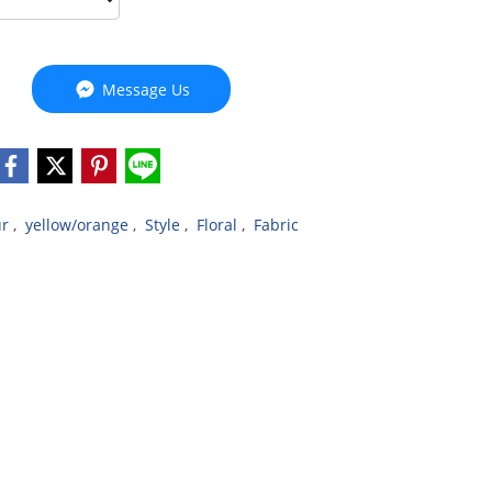
Message Us
ur
,
yellow/orange
,
Style
,
Floral
,
Fabric