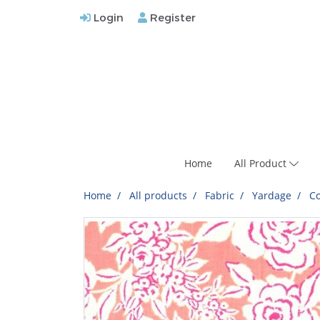
Login
Register
Home
All Product
Home
All products
Fabric
Yardage
Co