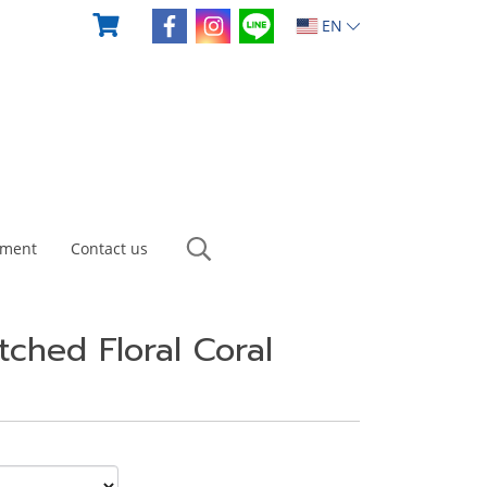
EN
yment
Contact us
tched Floral Coral