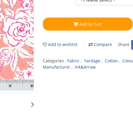
Add to Cart
Add to wishlist
Compare
Share
Categories :
Fabric
,
Yardage
,
Cotton
,
Colo
Manufacturer
,
Ink&Arrow