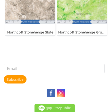
Northcott Stonehenge Slate
Northcott Stonehenge Gradations Rain Forest
Subscribe
@quiltrepublic