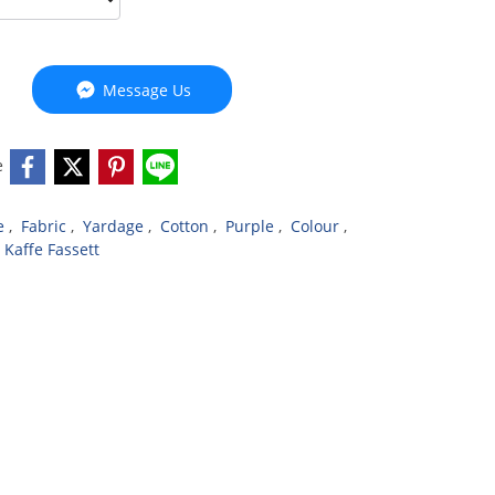
Message Us
e
ve
,
Fabric
,
Yardage
,
Cotton
,
Purple
,
Colour
,
Kaffe Fassett