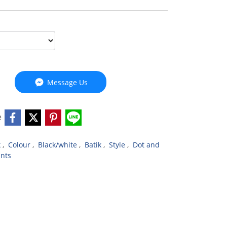
Message Us
e
k
,
Colour
,
Black/white
,
Batik
,
Style
,
Dot and
ints