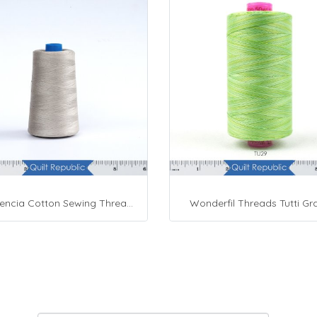
Presencia Cotton Sewing Thread 3-ply 60wt 4882 Yards Grey
Wonderfil Threads Tutti Gr