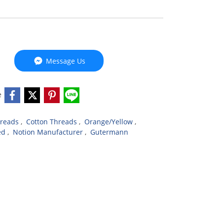
Message Us
e
reads
,
Cotton Threads
,
Orange/Yellow
,
ed
,
Notion Manufacturer
,
Gutermann