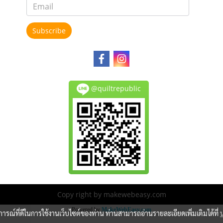
Subscribe
@quiltrepublic
Copy right by makewebeasy.com
Powered by
MakeWebEasy.com
บการณ์ที่ดีในการใช้งานเว็บไซต์ของท่าน ท่านสามารถอ่านรายละเอียดเพิ่มเติมได้ที่