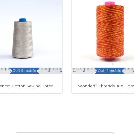
Presencia Cotton Sewing Thread 3-ply 60wt 4882 Yards Grey
Wonderfil Threads Tutti To