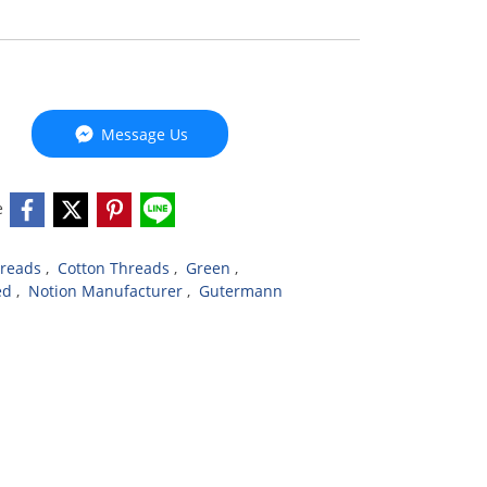
Message Us
e
reads
,
Cotton Threads
,
Green
,
ed
,
Notion Manufacturer
,
Gutermann