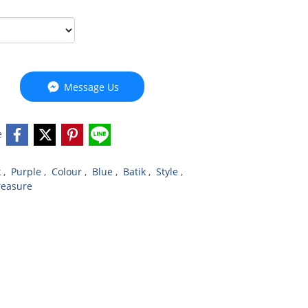
Message Us
e
k
,
Purple
,
Colour
,
Blue
,
Batik
,
Style
,
reasure