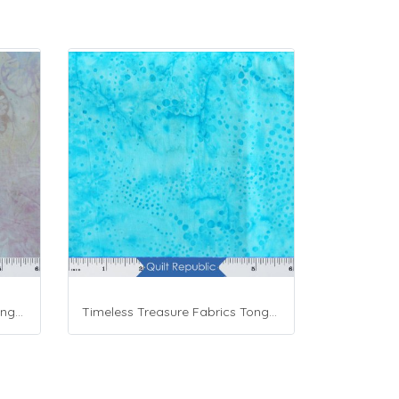
Timeless Treasure Fabrics Tonga Batiks Mariposa Celular Tropical Flowers Mist
Timeless Treasure Fabrics Tonga Batiks Brightside Water Dots Pool