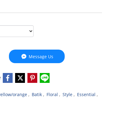
Message Us
e
yellow/orange
,
Batik
,
Floral
,
Style
,
Essential
,