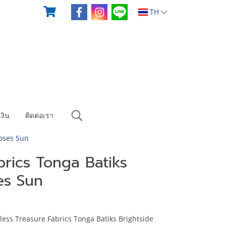
TH
งิน
ติดต่อเรา
Roses Sun
brics Tonga Batiks
es Sun
ess Treasure Fabrics Tonga Batiks Brightside