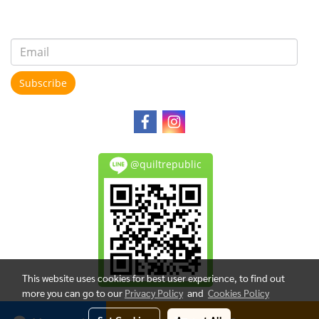
Subscribe
@quiltrepublic
This website uses cookies for best user experience, to find out
more you can go to our
Privacy Policy
and
Cookies Policy
Copy right by makewebeasy.com