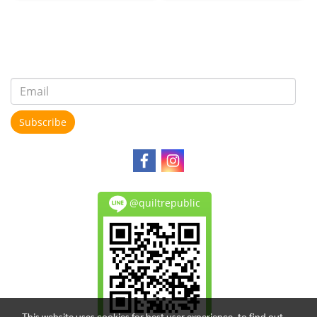
Subscribe
@quiltrepublic
This website uses cookies for best user experience, to find out