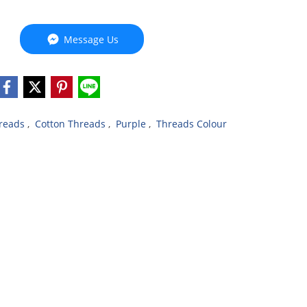
Message Us
reads
,
Cotton Threads
,
Purple
,
Threads Colour