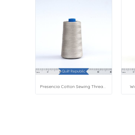
Presencia Cotton Sewing Thread 3-ply 60wt 4882 Yards Grey
Wo