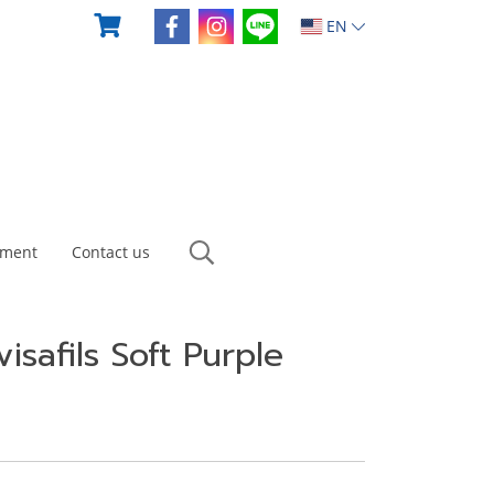
EN
yment
Contact us
isafils Soft Purple