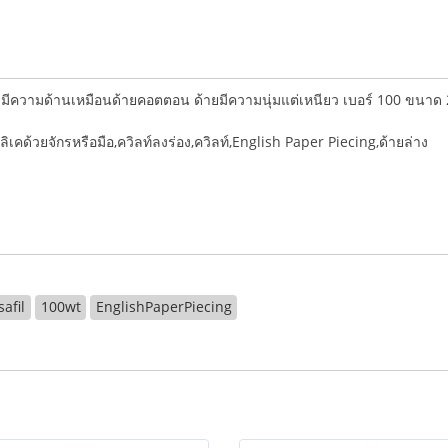
และมีความด้านเหมือนด้ายคอตตอน ด้ายมีความนุ่มแต่เหนียว เบอร์ 100 ขน
ิเคด้วยจักรหรือมือ,ควิลท์ลงร่อง,ควิลท์,English Paper Piecing,ด้ายล่าง
safil
100wt
EnglishPaperPiecing