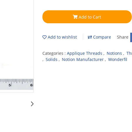
Add to Cart
Add to wishlist
Compare
Share
Categories :
Applique Threads
,
Notions
,
Th
,
Solids
,
Notion Manufacturer
,
Wonderfil