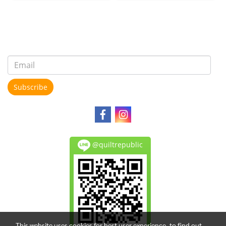
Subscribe
@quiltrepublic
This website uses cookies for best user experience, to find out