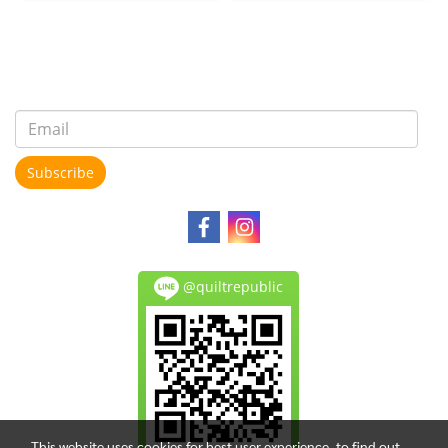
Subscribe
@quiltrepublic
This website uses cookies for best user experience, to find out