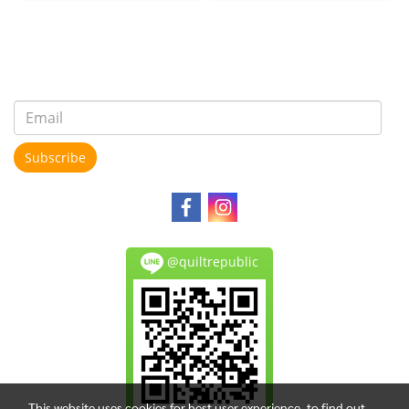
Subscribe
@quiltrepublic
This website uses cookies for best user experience, to find out