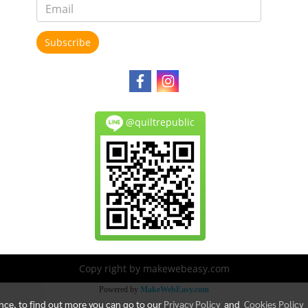
Subscribe
@quiltrepublic
Copy right by makewebeasy.com
Powered by
MakeWebEasy.com
ence, to find out more you can go to our
Privacy Policy
and
Cookies Policy