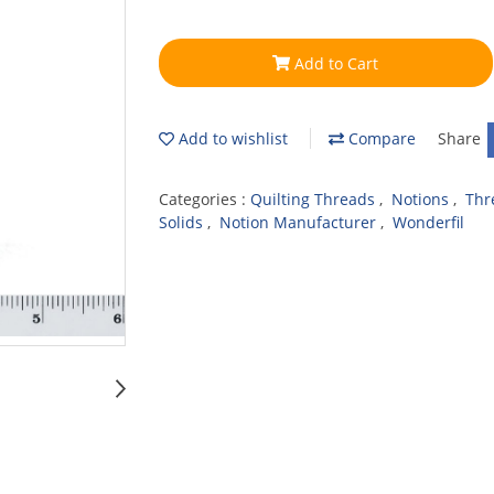
Add to Cart
Add to wishlist
Compare
Share
Categories :
Quilting Threads
,
Notions
,
Thr
Solids
,
Notion Manufacturer
,
Wonderfil