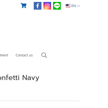
EN
yment
Contact us
nfetti Navy