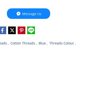
Message Us
eads
,
Cotton Threads
,
Blue
,
Threads Colour
,