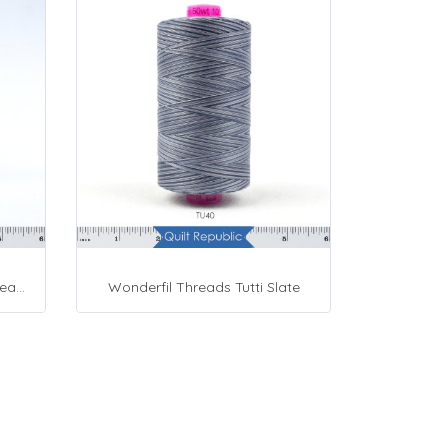
Presencia Cotton Sewing Thread 3-ply 60wt 4882 Yards Grey
Wonderfil Threads Tutti Slate