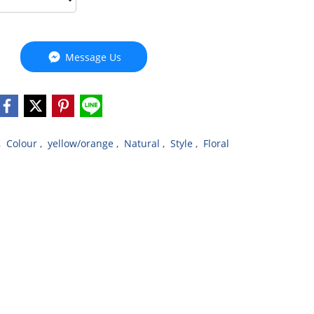
Message Us
,
Colour
,
yellow/orange
,
Natural
,
Style
,
Floral