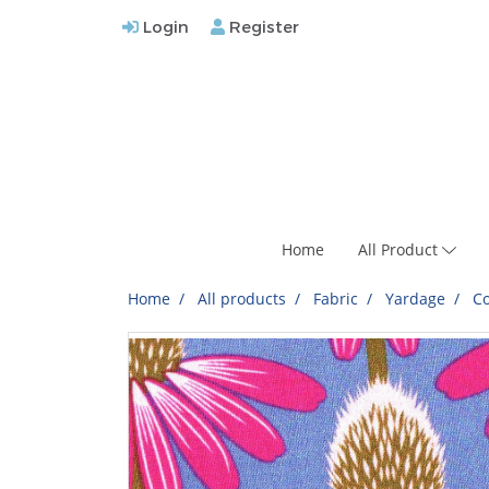
Login
Register
Home
All Product
Home
All products
Fabric
Yardage
Co