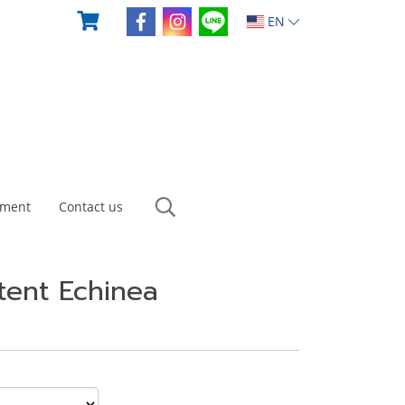
EN
yment
Contact us
otent Echinea