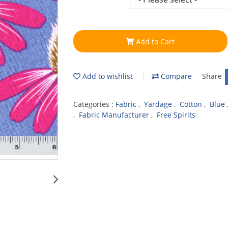
Add to Cart
Add to wishlist
Compare
Share
Categories :
Fabric
,
Yardage
,
Cotton
,
Blue
,
Fabric Manufacturer
,
Free Spirits