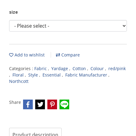
size
Add to wishlist
Compare
Categories :
Fabric
,
Yardage
,
Cotton
,
Colour
,
red/pink
,
Floral
,
Style
,
Essential
,
Fabric Manufacturer
,
Northcott
Share
Product description