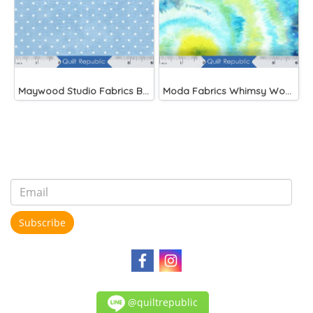
Maywood Studio Fabrics Beautiful Basics Blue
Moda Fabrics Whimsy Wonderland Shakedown Street Spiral Breeze
Subscribe
@quiltrepublic