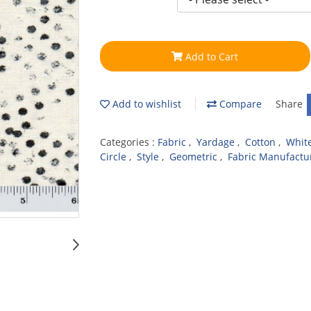
Add to Cart
Add to wishlist
Compare
Share
Categories :
Fabric
,
Yardage
,
Cotton
,
Whit
Circle
,
Style
,
Geometric
,
Fabric Manufactu