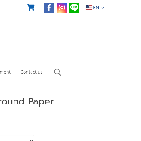
EN
yment
Contact us
round Paper