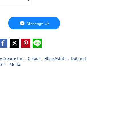
Message Us
e/Cream/Tan
,
Colour
,
Black/white
,
Dot and
rer
,
Moda