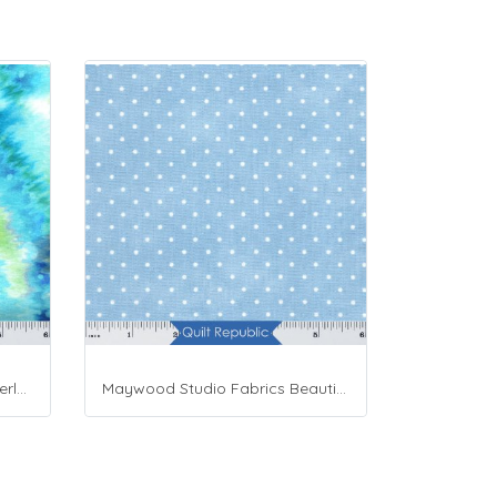
Moda Fabrics Whimsy Wonderland Shakedown Street Spiral Breeze
Maywood Studio Fabrics Beautiful Basics Blue