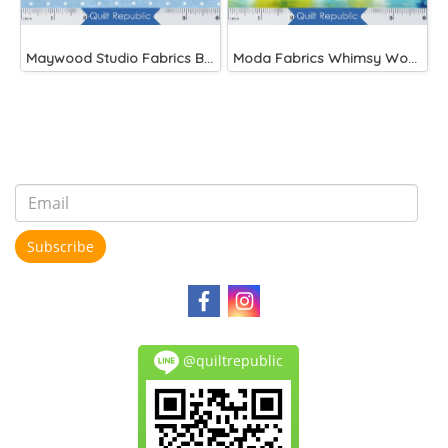
Maywood Studio Fabrics Beautiful Basics Blue
Moda Fabrics Whimsy Wonderland Shakedown Street Spiral Breeze
Subscribe
@quiltrepublic