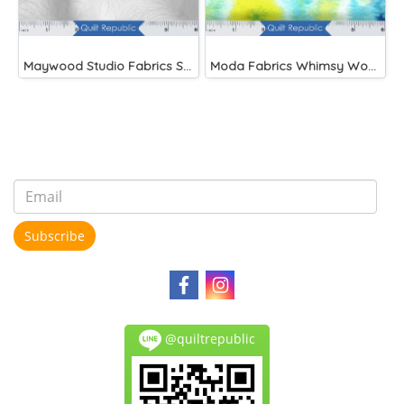
Maywood Studio Fabrics Solitaire Whites
Moda Fabrics Whimsy Wonderland Shakedown Street Spiral Breeze
Subscribe
@quiltrepublic