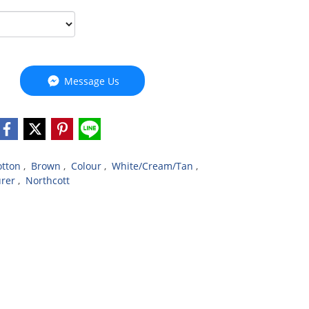
Message Us
otton
,
Brown
,
Colour
,
White/Cream/Tan
,
urer
,
Northcott