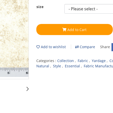
size
Add to Cart
Add to wishlist
Compare
Share
Categories :
Collection
,
Fabric
,
Yardage
,
C
Natural
,
Style
,
Essential
,
Fabric Manufact