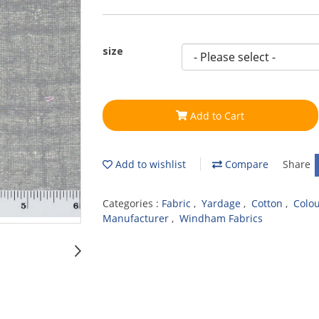
size
Add to Cart
Add to wishlist
Compare
Share
Categories :
Fabric
,
Yardage
,
Cotton
,
Colo
Manufacturer
,
Windham Fabrics