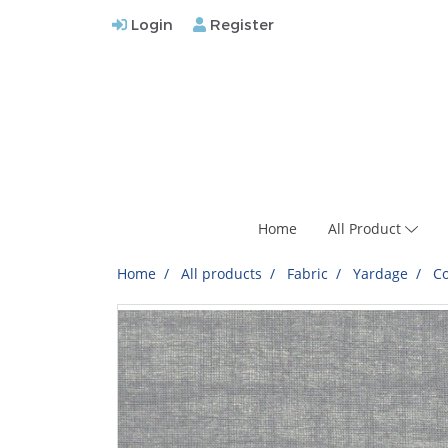
Login
Register
Home
All Product
Home
All products
Fabric
Yardage
Co