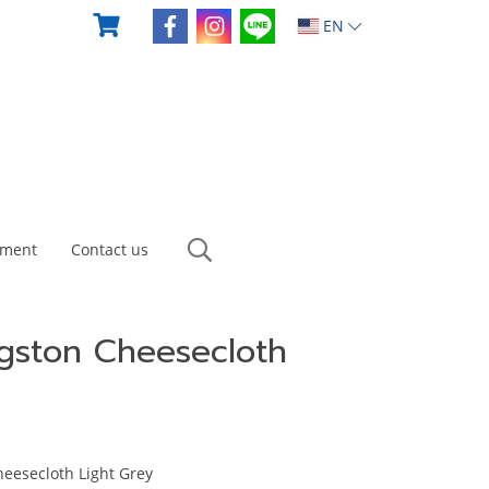
EN
yment
Contact us
gston Cheesecloth
eesecloth Light Grey