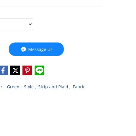
Message Us
ur
,
Green
,
Style
,
Strip and Plaid
,
Fabric