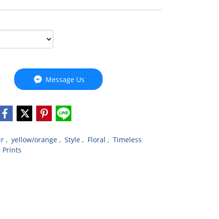
Message Us
ur
,
yellow/orange
,
Style
,
Floral
,
Timeless
 Prints