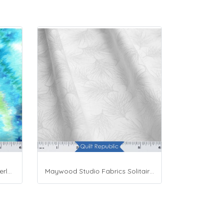
Moda Fabrics Whimsy Wonderland Shakedown Street Spiral Breeze
Maywood Studio Fabrics Solitaire Whites