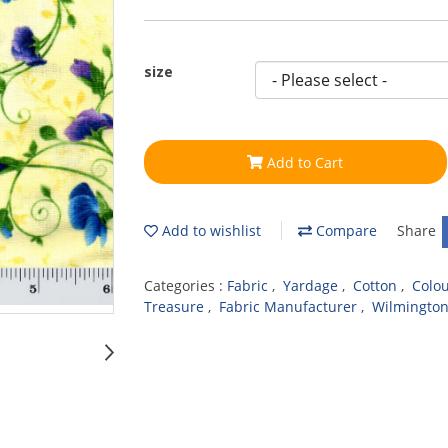
size
Add to Cart
Add to wishlist
Compare
Share
Categories :
Fabric
,
Yardage
,
Cotton
,
Colo
Treasure
,
Fabric Manufacturer
,
Wilmington