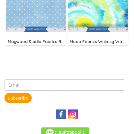
Maywood Studio Fabrics Beautiful Basics Blue
Moda Fabrics Whimsy Wonderland Shakedown Street Spiral Breeze
Subscribe
@quiltrepublic