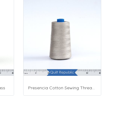
ass
Presencia Cotton Sewing Thread 3-ply 60wt 4882 Yards Grey