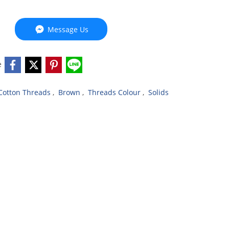
Message Us
e
Cotton Threads
,
Brown
,
Threads Colour
,
Solids