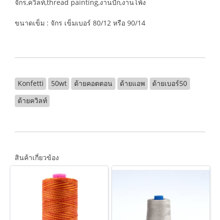
จักร,ควิลท์,thread painting,งานปัก,งานโพ้ง
ขนาดเข็ม : จักร เข็มเบอร์ 80/12 หรือ 90/14
Konfetti
50wt
ด้ายคอตตอน
ด้ายแอพ
ด้ายเบอร์50
ด้ายควิลท์
สินค้าเกี่ยวข้อง