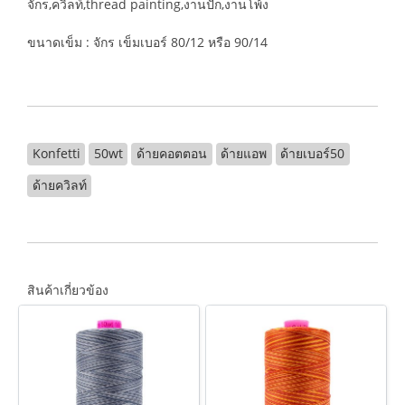
จักร,ควิลท์,thread painting,งานปัก,งานโพ้ง
ขนาดเข็ม : จักร เข็มเบอร์ 80/12 หรือ 90/14
Konfetti
50wt
ด้ายคอตตอน
ด้ายแอพ
ด้ายเบอร์50
ด้ายควิลท์
สินค้าเกี่ยวข้อง