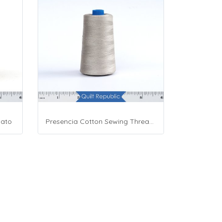
mato
Presencia Cotton Sewing Thread 3-ply 60wt 4882 Yards Grey