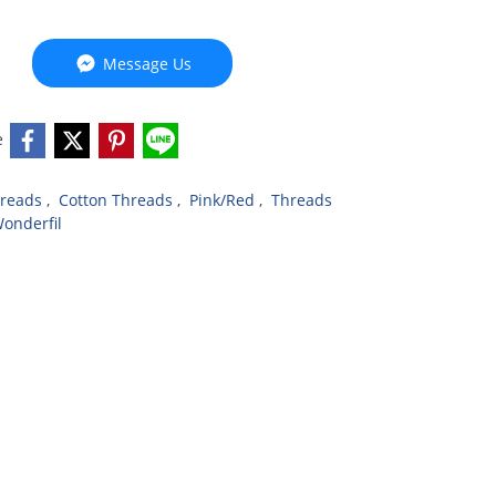
Message Us
e
reads
,
Cotton Threads
,
Pink/Red
,
Threads
onderfil